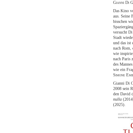
Gianni Di 
Das Kino vo
aus. Seine 
bisschen wi
Spaziergäng
versucht Di
Stadt wiede
und das is
nach Rom, d
wie inspiri
nach Paris 
des Mannes 
wie ein Fr
Simone Emil
Gianni Di G
2008 sein 
den David d
nulla
(2014
(2025).