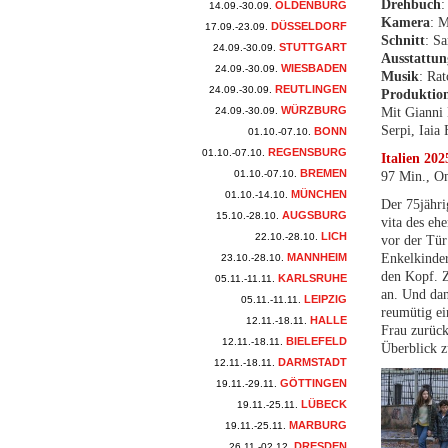
Drehbuch
:
OLDENBURG
14.09.-30.09.
Kamera
: M
DÜSSELDORF
17.09.-23.09.
Schnitt
: Sa
STUTTGART
24.09.-30.09.
Ausstattun
WIESBADEN
24.09.-30.09.
Musik
: Ra
REUTLINGEN
24.09.-30.09.
Produktio
WÜRZBURG
24.09.-30.09.
Mit Gianni 
Serpi, Iaia 
BONN
01.10.-07.10.
REGENSBURG
01.10.-07.10.
Italien 202
BREMEN
01.10.-07.10.
97 Min., 
MÜNCHEN
01.10.-14.10.
Der 75jähri
AUGSBURG
15.10.-28.10.
vita des eh
LICH
22.10.-28.10.
vor der Tür
MANNHEIM
Enkelkinder
23.10.-28.10.
den Kopf. Z
KARLSRUHE
05.11.-11.11.
an. Und da
LEIPZIG
05.11.-11.11.
reumütig e
HALLE
12.11.-18.11.
Frau zurück
BIELEFELD
12.11.-18.11.
Überblick z
DARMSTADT
12.11.-18.11.
GÖTTINGEN
19.11.-29.11.
LÜBECK
19.11.-25.11.
MARBURG
19.11.-25.11.
DRESDEN
26.11.-02.12.