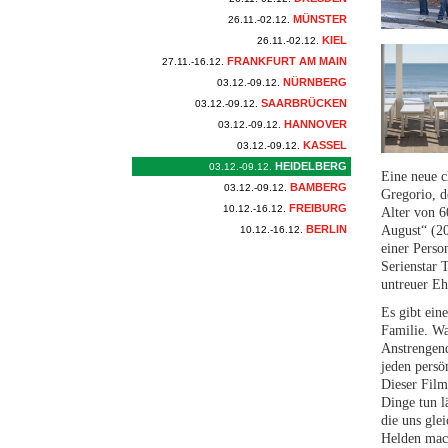
MÜNSTER
26.11.-02.12.
KIEL
26.11.-02.12.
FRANKFURT AM MAIN
27.11.-16.12.
NÜRNBERG
03.12.-09.12.
SAARBRÜCKEN
03.12.-09.12.
HANNOVER
03.12.-09.12.
KASSEL
03.12.-09.12.
HEIDELBERG
03.12.-09.12.
Eine neue 
BAMBERG
03.12.-09.12.
Gregorio, d
FREIBURG
10.12.-16.12.
Alter von 6
BERLIN
August“ (20
10.12.-16.12.
einer Perso
Serienstar 
untreuer E
Es gibt ein
Familie. Wa
Anstrengend
jeden persö
Dieser Film
Dinge tun l
die uns gle
Helden mac