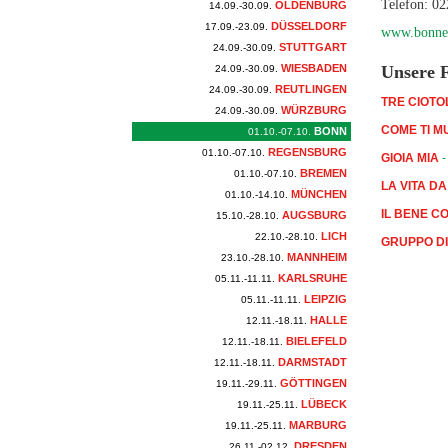
Telefon: 02
OLDENBURG
14.09.-30.09.
DÜSSELDORF
17.09.-23.09.
www.bonner
STUTTGART
24.09.-30.09.
WIESBADEN
Unsere F
24.09.-30.09.
REUTLINGEN
24.09.-30.09.
TRE CIOTO
WÜRZBURG
24.09.-30.09.
COME TI M
BONN
01.10.-07.10.
REGENSBURG
01.10.-07.10.
GIOIA MIA
-
BREMEN
01.10.-07.10.
LA VITA D
MÜNCHEN
01.10.-14.10.
IL BENE C
AUGSBURG
15.10.-28.10.
LICH
22.10.-28.10.
GRUPPO DI
MANNHEIM
23.10.-28.10.
KARLSRUHE
05.11.-11.11.
LEIPZIG
05.11.-11.11.
HALLE
12.11.-18.11.
BIELEFELD
12.11.-18.11.
DARMSTADT
12.11.-18.11.
GÖTTINGEN
19.11.-29.11.
LÜBECK
19.11.-25.11.
MARBURG
19.11.-25.11.
DRESDEN
26.11.-02.12.