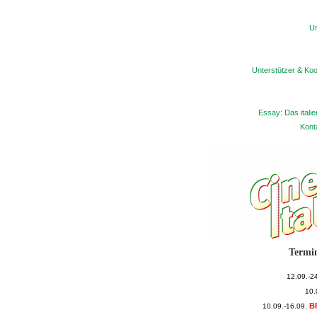
Un
Unterstützer & Koo
Essay: Das itali
Kont
Termi
12.09.-2
10.
B
10.09.-16.09.