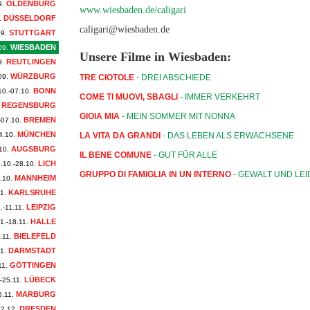
OLDENBURG
9.
www.wiesbaden.de/caligari
DÜSSELDORF
.
caligari@wiesbaden.de
STUTTGART
09.
WIESBADEN
09.
Unsere Filme in Wiesbaden:
REUTLINGEN
9.
WÜRZBURG
09.
TRE CIOTOLE
- DREI ABSCHIEDE
BONN
10.-07.10.
COME TI MUOVI, SBAGLI
- IMMER VERKEHRT
REGENSBURG
GIOIA MIA
- MEIN SOMMER MIT NONNA
BREMEN
-07.10.
MÜNCHEN
4.10.
LA VITA DA GRANDI
- DAS LEBEN ALS ERWACHSENE
AUGSBURG
10.
IL BENE COMUNE
- GUT FÜR ALLE
LICH
.10.-28.10.
GRUPPO DI FAMIGLIA IN UN INTERNO
- GEWALT UND LE
MANNHEIM
.10.
KARLSRUHE
1.
LEIPZIG
.-11.11.
HALLE
1.-18.11.
BIELEFELD
.11.
DARMSTADT
1.
GÖTTINGEN
11.
LÜBECK
-25.11.
MARBURG
5.11.
DRESDEN
02.12.