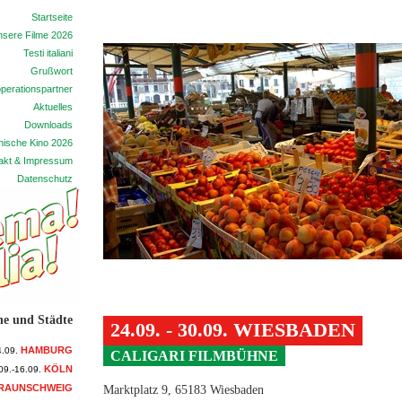
Startseite
sere Filme 2026
Testi italiani
Grußwort
perationspartner
Aktuelles
Downloads
enische Kino 2026
akt & Impressum
Datenschutz
ne und Städte
24.09. - 30.09. WIESBADEN
HAMBURG
4.09.
CALIGARI FILMBÜHNE
KÖLN
09.-16.09.
RAUNSCHWEIG
Marktplatz 9, 65183 Wiesbaden