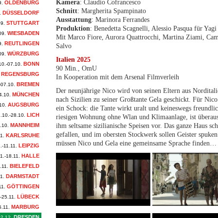
Kamera
: Claudio Cofrancesco
OLDENBURG
9.
Schnitt
: Margherita Spampinato
DÜSSELDORF
.
Ausstattung
: Marinora Ferrandes
STUTTGART
09.
Produktion
: Benedetta Scagnelli, Alessio Pasqua für Yag
WIESBADEN
09.
Mit Marco Fiore, Aurora Quattrocchi, Martina Ziami, Cam
REUTLINGEN
9.
Salvo
WÜRZBURG
09.
Italien 2025
BONN
10.-07.10.
90 Min., OmU
REGENSBURG
In Kooperation mit dem Arsenal Filmverleih
BREMEN
-07.10.
Der neunjährige Nico wird von seinen Eltern aus Nordital
MÜNCHEN
4.10.
nach Sizilien zu seiner Großtante Gela geschickt. Für Nico
AUGSBURG
10.
ein Schock: die Tante wirkt uralt und keineswegs freundlich
LICH
.10.-28.10.
riesigen Wohnung ohne Wlan und Klimaanlage, ist überaus 
MANNHEIM
ihm seltsame sizilianische Speisen vor. Das ganze Haus sch
.10.
gefallen, und im obersten Stockwerk sollen Geister spuke
KARLSRUHE
1.
müssen Nico und Gela eine gemeinsame Sprache finden…
LEIPZIG
.-11.11.
HALLE
1.-18.11.
BIELEFELD
.11.
DARMSTADT
1.
GÖTTINGEN
11.
LÜBECK
-25.11.
MARBURG
5.11.
DRESDEN
02.12.