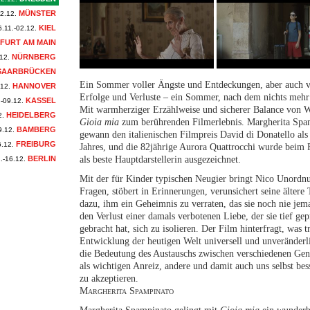
MÜNSTER
02.12.
KIEL
6.11.-02.12.
FURT AM MAIN
NÜRNBERG
12.
SAARBRÜCKEN
Ein Sommer voller Ängste und Entdeckungen, aber auch v
HANNOVER
.12.
Erfolge und Verluste – ein Sommer, nach dem nichts mehr 
KASSEL
.-09.12.
Mit warmherziger Erzählweise und sicherer Balance von 
HEIDELBERG
2.
Gioia mia
zum berührenden Filmerlebnis. Margherita Spam
BAMBERG
9.12.
gewann den italienischen Filmpreis David di Donatello als
FREIBURG
6.12.
Jahres, und die 82jährige Aurora Quattrocchi wurde beim 
BERLIN
als beste Hauptdarstellerin ausgezeichnet.
.-16.12.
Mit der für Kinder typischen Neugier bringt Nico Unordnu
Fragen, stöbert in Erinnerungen, verunsichert seine ältere 
dazu, ihm ein Geheimnis zu verraten, das sie noch nie jem
den Verlust einer damals verbotenen Liebe, der sie tief gep
gebracht hat, sich zu isolieren. Der Film hinterfragt, was t
Entwicklung der heutigen Welt universell und unveränderli
die Bedeutung des Austauschs zwischen verschiedenen Gen
als wichtigen Anreiz, andere und damit auch uns selbst bes
zu akzeptieren.
Margherita Spampinato