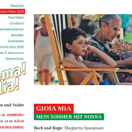
Startseite
sere Filme 2026
Testi italiani
Grußwort
perationspartner
Aktuelles
Downloads
enische Kino 2026
akt & Impressum
Datenschutz
ne und Städte
GIOIA MIA
HAMBURG
4.09.
MEIN SOMMER MIT NONNA
KÖLN
09.-16.09.
RAUNSCHWEIG
Buch und Regie
: Margherita Spampinato