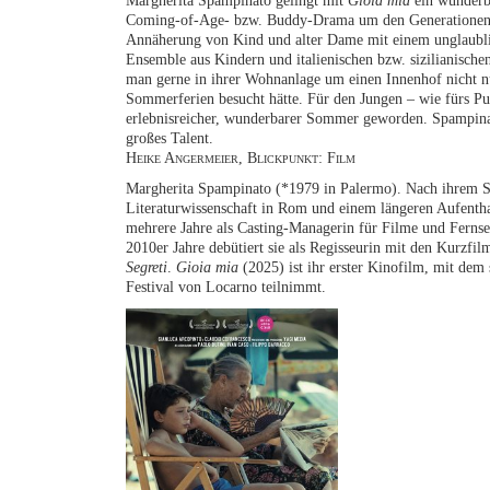
Margherita Spampinato gelingt mit
Gioia mia
ein wunderba
Coming-of-Age- bzw. Buddy-Drama um den Generationen-
Annäherung von Kind und alter Dame mit einem unglaubl
Ensemble aus Kindern und italienischen bzw. sizilianische
man gerne in ihrer Wohnanlage um einen Innenhof nicht n
Sommerferien besucht hätte. Für den Jungen – wie fürs Pub
erlebnisreicher, wunderbarer Sommer geworden. Spampinato
großes Talent.
Heike Angermeier, Blickpunkt: Film
Margherita Spampinato (*1979 in Palermo). Nach ihrem 
Literaturwissenschaft in Rom und einem längeren Aufenthalt
mehrere Jahre als Casting-Managerin für Filme und Fernse
2010er Jahre debütiert sie als Regisseurin mit den Kurzfi
Segreti
.
Gioia mia
(2025) ist ihr erster Kinofilm, mit dem 
Festival von Locarno teilnimmt.