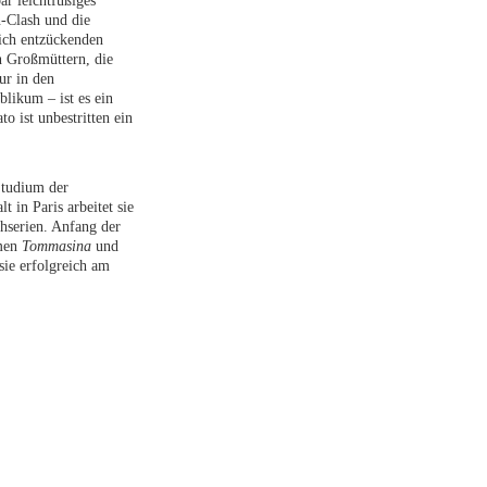
r leichtfüßiges
Clash und die
ich entzückenden
n Großmüttern, die
ur in den
likum – ist es ein
 ist unbestritten ein
Studium der
 in Paris arbeitet sie
hserien. Anfang der
lmen
Tommasina
und
sie erfolgreich am