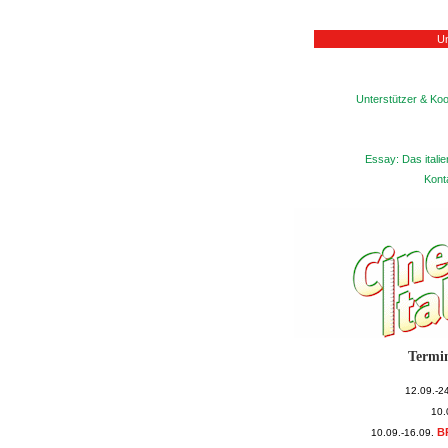
Un
Unterstützer & Koo
Essay: Das itali
Kont
Termi
12.09.-2
10.
B
10.09.-16.09.