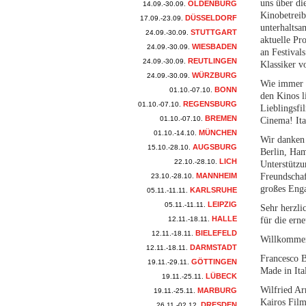
uns über di
OLDENBURG
14.09.-30.09.
Kinobetreib
DÜSSELDORF
17.09.-23.09.
unterhaltsa
STUTTGART
24.09.-30.09.
aktuelle Pr
WIESBADEN
24.09.-30.09.
an Festival
REUTLINGEN
24.09.-30.09.
Klassiker v
WÜRZBURG
24.09.-30.09.
Wie immer s
BONN
01.10.-07.10.
den Kinos l
REGENSBURG
01.10.-07.10.
Lieblingsf
BREMEN
01.10.-07.10.
Cinema! Ita
MÜNCHEN
01.10.-14.10.
Wir danken 
AUGSBURG
15.10.-28.10.
Berlin, Ham
LICH
22.10.-28.10.
Unterstützu
MANNHEIM
Freundschaf
23.10.-28.10.
großes Eng
KARLSRUHE
05.11.-11.11.
LEIPZIG
05.11.-11.11.
Sehr herzli
HALLE
12.11.-18.11.
für die ern
BIELEFELD
12.11.-18.11.
Willkommen 
DARMSTADT
12.11.-18.11.
Francesco B
GÖTTINGEN
19.11.-29.11.
Made in It
LÜBECK
19.11.-25.11.
Wilfried A
MARBURG
19.11.-25.11.
Kairos Film
DRESDEN
26.11.-02.12.